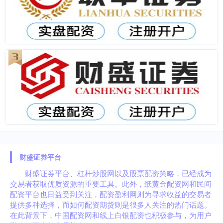
财盛证券平台
财盛证券平台、杠杆炒股网以及股票配资策略，已经成为
交易者获取优质资源的重要工具。此外，纸黄金配资网和民间
配资平台也日益受到关注，配资盈利网则为寻求收益的交易者
提供多种选择，而如何配资期货则是很多人关注的热门话题。
在此背景下，中国配资网和线上白银配资也积极参与，为用户