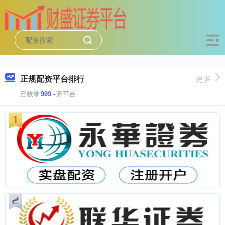
正规配资平台排行
更多
已收录
999
+家平台