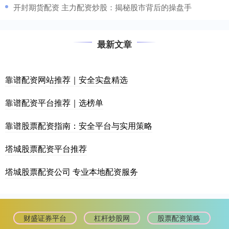
​开封期货配资 主力配资炒股：揭秘股市背后的操盘手
最新文章
靠谱配资网站推荐｜安全实盘精选
靠谱配资平台推荐｜选榜单
靠谱股票配资指南：安全平台与实用策略
塔城股票配资平台推荐
塔城股票配资公司 专业本地配资服务
财盛证券平台
杠杆炒股网
股票配资策略