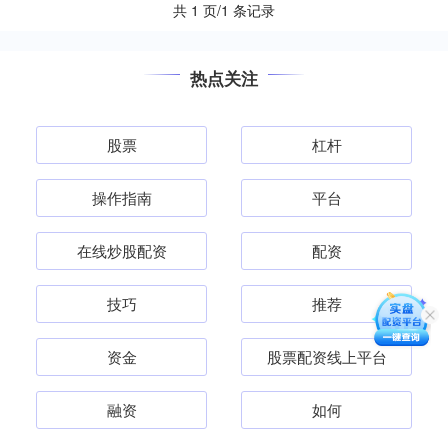
共 1 页/1 条记录
热点关注
股票
杠杆
操作指南
平台
在线炒股配资
配资
技巧
推荐
资金
股票配资线上平台
融资
如何