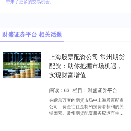
带来了更多的交易机会。
财盛证券平台 相关话题
上海股票配资公司 常州期货
配资：助你把握市场机遇，
实现财富增值
阅读：
63
栏目：
财盛证券平台
在瞬息万变的期货市场中上海股票配资
公司，资金往往是制约投资者获利的关
键因素。常州期货配资服务应运而生，
为投资者提供杠杆资金，帮助他们放大
收益，把握市场机遇。 对....