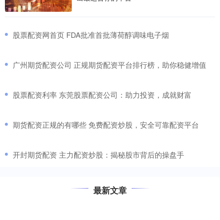
​股票配资网首页 FDA批准首批薄荷醇调味电子烟
​广州期货配资公司 正规期货配资平台排行榜，助你稳健增值
​股票配资利率 东莞股票配资公司：助力投资，成就财富
​期货配资正规的有哪些 免费配资炒股，安全可靠配资平台
​开封期货配资 主力配资炒股：揭秘股市背后的操盘手
最新文章