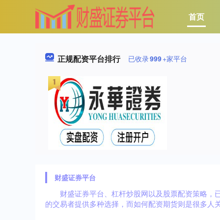
首页
正规配资平台排行
已收录
999
+家平台
财盛证券平台
财盛证券平台、杠杆炒股网以及股票配资策略，
的交易者提供多种选择，而如何配资期货则是很多人