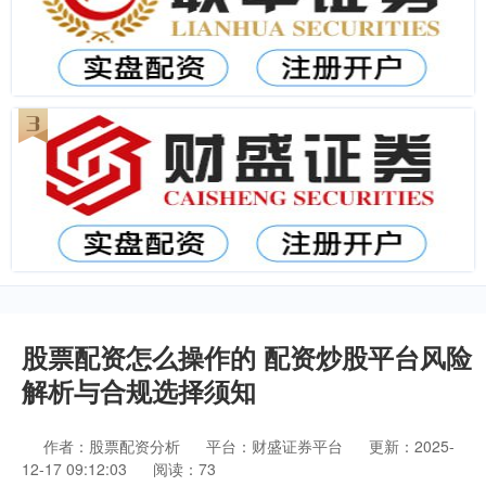
股票配资怎么操作的 配资炒股平台风险
解析与合规选择须知
作者：股票配资分析
平台：财盛证券平台
更新：2025-
12-17 09:12:03
阅读：73