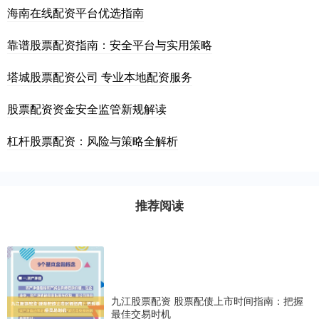
海南在线配资平台优选指南
靠谱股票配资指南：安全平台与实用策略
塔城股票配资公司 专业本地配资服务
股票配资资金安全监管新规解读
杠杆股票配资：风险与策略全解析
推荐阅读
九江股票配资 股票配债上市时间指南：把握
最佳交易时机