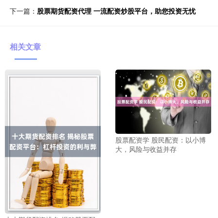
下一篇：
股票期货配资代理 一流配资炒股平台，助您投资无忧
相关文章
股票配资学 股民配资：以小博
大，风险与收益并存