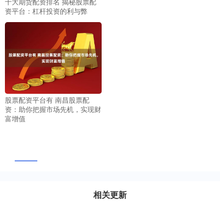
十大期货配资排名 揭秘股票配
资平台：杠杆投资的利与弊
股票配资平台有 南昌股票配
资：助你把握市场先机，实现财
富增值
相关更新