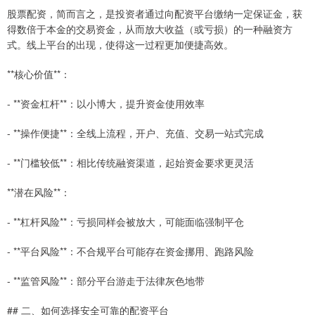
股票配资，简而言之，是投资者通过向配资平台缴纳一定保证金，获
得数倍于本金的交易资金，从而放大收益（或亏损）的一种融资方
式。线上平台的出现，使得这一过程更加便捷高效。
**核心价值**：
- **资金杠杆**：以小博大，提升资金使用效率
- **操作便捷**：全线上流程，开户、充值、交易一站式完成
- **门槛较低**：相比传统融资渠道，起始资金要求更灵活
**潜在风险**：
- **杠杆风险**：亏损同样会被放大，可能面临强制平仓
- **平台风险**：不合规平台可能存在资金挪用、跑路风险
- **监管风险**：部分平台游走于法律灰色地带
## 二、如何选择安全可靠的配资平台