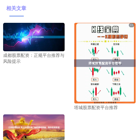
相关文章
成都股票配资：正规平台推荐与
风险提示
塔城股票配资平台推荐