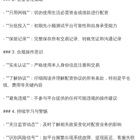
- **只用闲钱**：切勿使用生活必需资金或借款进行配资
- **分批投入**：初期先小额测试平台可靠性和自身承受能力
- **保留记录**：完整保存所有交易记录、转账凭证和沟通记录
### 3. 合规操作意识
- **实名认证**：严格使用本人身份信息注册和交易
- **了解协议**：仔细阅读并理解配资协议的所有条款，特别是平仓
线、费用等关键内容
- **避免违规**：不参与平台提供的任何可能违规的操作建议
### 4. 持续学习与警惕
- **关注监管动态**：及时了解相关政策变化对配资业务的影响
- **识别风险信号**：如平台频繁出现系统故障、提现延迟、客服失联