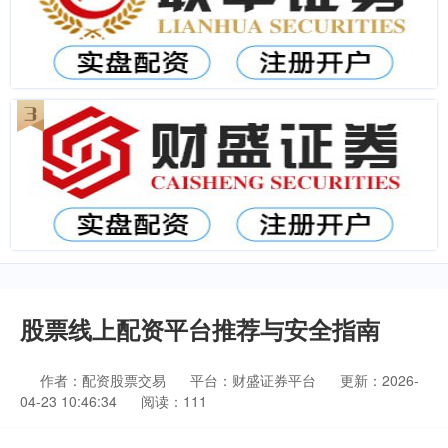
股票线上配资平台推荐与安全指南
作者：配资股票交易
平台：财盛证券平台
更新：2026-
04-23 10:46:34
阅读：111