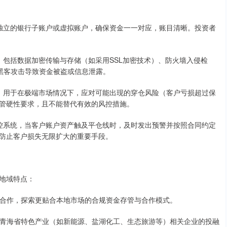
设立独立的银行子账户或虚拟账户，确保资金一一对应，账目清晰。投资者
体系，包括数据加密传输与存储（如采用SSL加密技术）、防火墙入侵检
止黑客攻击导致资金被盗或信息泄露。
备金，用于在极端市场情况下，应对可能出现的穿仓风险（客户亏损超过保
管硬性要求，且不能替代有效的风控措施。
险监控系统，当客户账户资产触及平仓线时，及时发出预警并按照合同约定
防止客户损失无限扩大的重要手段。
地域特点：
构等合作，探索更贴合本地市场的合规资金存管与合作模式。
服务于青海省特色产业（如新能源、盐湖化工、生态旅游等）相关企业的投融