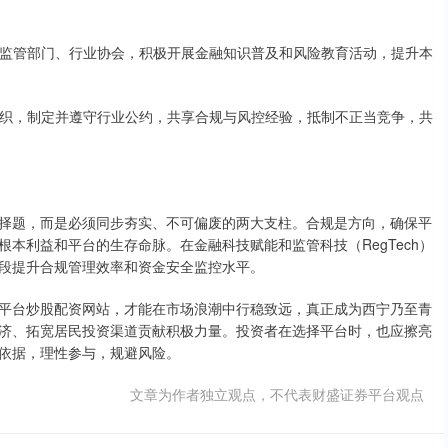
，联合监管部门、行业协会，积极开展金融知识普及和风险教育活动，提升本
自律组织，制定并遵守行业公约，共享合规与风控经验，抵制不正当竞争，共
择题，而是必须同步夯实、不可偏废的两大支柱。合规是方向，确保平
本利益和平台的生存命脉。在金融科技赋能和监管科技（RegTech）
段提升合规管理效率和资金安全监控水平。
平台炒股配资网站，才能在市场浪潮中行稳致远，真正成为西宁乃至青
济、拓宽居民投资渠道贡献积极力量。投资者在选择平台时，也应擦亮
依据，理性参与，规避风险。
文章为作者独立观点，不代表财盛证券平台观点