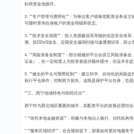
杜绝资金池操作。
2. **专户管理与透明化**：为每位客户或每笔配资业务
可随时查询自身账户的资金明细和状态。
3. **技术安全加固**：投入资源建设高等级的信息安全
测、防DDoS攻击、定期安全漏洞扫描与渗透测试等，防
4. **风险准备金制度**：部分稳健的平台会设立风险准
证金），在一定程度上为投资者提供额外缓冲，但这并非监
5. **健全的平仓与预警机制**：建立科学、自动化的风
执行平仓操作，控制双方损失。这既是保护平台自身，也是
**三、西宁地域特色与协同共治**
西宁作为西北地区重要的城市，其配资平台的发展还需结合
* **依托本地金融资源**：积极与本地法人银行、信托机
* **服务区域经济**：在合规前提下，探索如何更好地